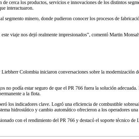
 de cerca los productos, servicios e innovaciones de los distintos seg
que interactuaron.
s al segmento minero, donde pudieron conocer los procesos de fabricación
este viaje nos dejó realmente impresionados”, comentó Martin Monsalve
 Liebherr Colombia iniciaron conversaciones sobre la modernización de 
 no podía estar seguro de que el PR 766 fuera la solución adecuada. P
permanente a la flota.
eró los indicadores clave. Logró una eficiencia de combustible sobresal
stema hidrostático y cambio automático ofrecieron a los operadores una
nado con el rendimiento del PR 766 y destacó el soporte técnico de Li