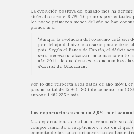
La evolución positiva del pasado mes ha permiti
sitúe ahora en el 9,7%, 1,6 puntos porcentuales 
los nueve primeros meses del año se han consumid
pasado año.
“Aunque la evolución del consumo está siend
por debajo del nivel necesario para cubrir a
país. Según el Banco de España, el déficit a
sería necesario alcanzar un consumo en torno
año 2011-, lo que demuestra que aún hay cla
general de Oficemen.
Por lo que respecta a los datos de año móvil, e
país un total de 15.961.380 t de cemento, un 10
supone 1.482.225 t más.
Las exportaciones caen un 8,5% en el acumul
Las exportaciones continúan acentuando su caída
comportamiento en septiembre, mes en el que se 
cómputo de los nueve primeros meses han retroc