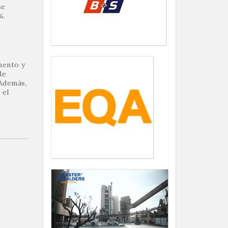
se
%.
mento y
de
 Además,
 el