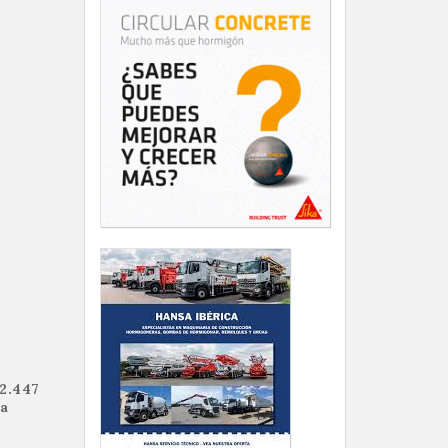
2.447
la