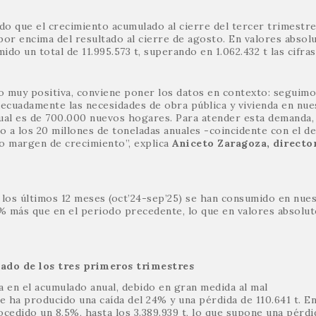
do que el crecimiento acumulado al cierre del tercer trimestre
por encima del resultado al cierre de agosto. En valores absolu
o un total de 11.995.573 t, superando en 1.062.432 t las cifras
o muy positiva, conviene poner los datos en contexto: seguim
decuadamente las necesidades de obra pública y vivienda en nue
ctual es de 700.000 nuevos hogares. Para atender esta demanda,
 a los 20 millones de toneladas anuales -coincidente con el de
ro margen de crecimiento”, explica
Aniceto Zaragoza, directo
n los últimos 12 meses (oct’24-sep’25) se han consumido en nue
,2% más que en el periodo precedente, lo que en valores absolu
ado de los tres primeros trimestres
 en el acumulado anual, debido en gran medida al mal
ha producido una caída del 24% y una pérdida de 110.641 t. En
edido un 8,5%, hasta los 3.389.939 t, lo que supone una pérdi