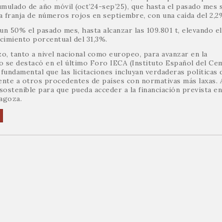
cumulado de año móvil (oct’24-sep’25), que hasta el pasado mes 
a franja de números rojos en septiembre, con una caída del 2,2
un 50% el pasado mes, hasta alcanzar las 109.801 t, elevando el
ecimiento porcentual del 31,3%.
o, tanto a nivel nacional como europeo, para avanzar en la
 se destacó en el último Foro IECA (Instituto Español del Ce
 fundamental que las licitaciones incluyan verdaderas políticas 
ente a otros procedentes de países con normativas más laxas.
ostenible para que pueda acceder a la financiación prevista en
agoza.