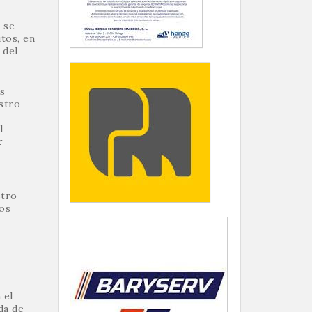
 se
tos, en
 del
os
stro
l
r
stro
tos
 el
da de