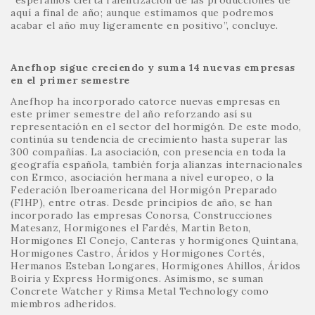
“esperamos cierta ralentización de las producciones de
aquí a final de año; aunque estimamos que podremos
acabar el año muy ligeramente en positivo”, concluye.
Anefhop sigue creciendo y suma 14 nuevas empresas
en el primer semestre
Anefhop ha incorporado catorce nuevas empresas en
este primer semestre del año reforzando así su
representación en el sector del hormigón. De este modo,
continúa su tendencia de crecimiento hasta superar las
300 compañías. La asociación, con presencia en toda la
geografía española, también forja alianzas internacionales
con Ermco, asociación hermana a nivel europeo, o la
Federación Iberoamericana del Hormigón Preparado
(FIHP), entre otras. Desde principios de año, se han
incorporado las empresas Conorsa, Construcciones
Matesanz, Hormigones el Fardés, Martin Beton,
Hormigones El Conejo, Canteras y hormigones Quintana,
Hormigones Castro, Áridos y Hormigones Cortés,
Hermanos Esteban Longares, Hormigones Ahillos, Áridos
Boiria y Express Hormigones. Asimismo, se suman
Concrete Watcher y Rimsa Metal Technology como
miembros adheridos.