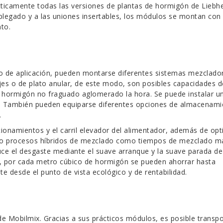
ácticamente todas las versiones de plantas de hormigón de Liebhe
 plegado y a las uniones insertables, los módulos se montan con
to.
ipo de aplicación, pueden montarse diferentes sistemas mezclado
ejes o de plato anular, de este modo, son posibles capacidades d
 hormigón no fraguado aglomerado la hora. Se puede instalar u
al. También pueden equiparse diferentes opciones de almacenam
.
cionamientos y el carril elevador del alimentador, además de opt
nto procesos híbridos de mezclado como tiempos de mezclado m
educe el desgaste mediante el suave arranque y la suave parada de
 por cada metro cúbico de hormigón se pueden ahorrar hasta
e desde el punto de vista ecológico y de rentabilidad.
e Mobilmix. Gracias a sus prácticos módulos, es posible transpo