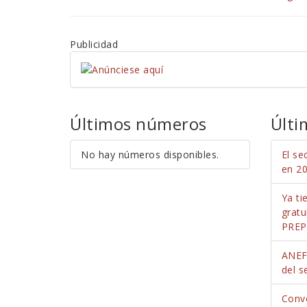
Publicidad
Últimos números
Últi
No hay números disponibles.
El se
en 20
Ya ti
grat
PREP
ANEFH
del se
Conv