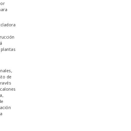
dor
mara
zcladora
rucción
tá
 plantas
nales,
sto de
través
scalones
a,
de
tación
za