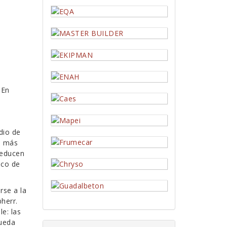
 En
dio de
s más
reducen
ico de
rse a la
herr.
e: las
pueda