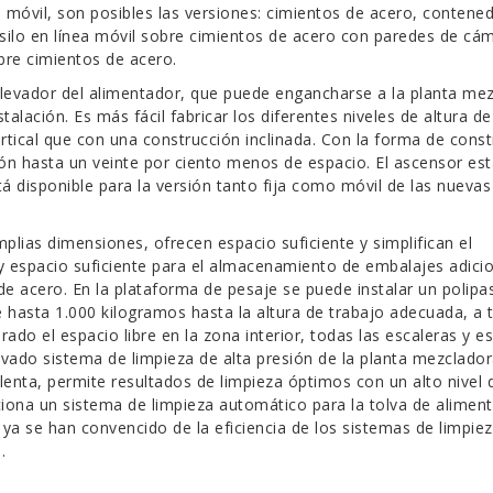
móvil, son posibles las versiones: cimientos de acero, contene
 silo en línea móvil sobre cimientos de acero con paredes de cá
bre cimientos de acero.
elevador del alimentador, que puede engancharse a la planta me
alación. Es más fácil fabricar los diferentes niveles de altura de
tical que con una construcción inclinada. Con la forma de const
ción hasta un veinte por ciento menos de espacio. El ascensor es
disponible para la versión tanto fija como móvil de las nuevas
lias dimensiones, ofrecen espacio suficiente y simplifican el
 espacio suficiente para el almacenamiento de embalajes adicio
de acero. En la plataforma de pesaje se puede instalar un polipa
 hasta 1.000 kilogramos hasta la altura de trabajo adecuada, a 
ado el espacio libre en la zona interior, todas las escaleras y e
ado sistema de limpieza de alta presión de la planta mezclador
lenta, permite resultados de limpieza óptimos con un alto nivel 
ona un sistema de limpieza automático para la tolva de alimen
ya se han convencido de la eficiencia de los sistemas de limpie
.