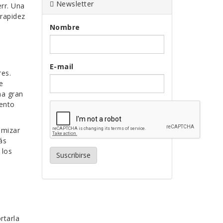
Newsletter
rr. Una
 rapidez
Nombre
E-mail
res.
e
na gran
iento
imizar
ás
 los
Suscribirse
rtarla