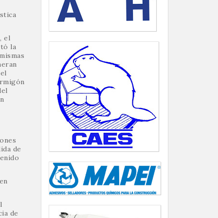
stica
 el
tó la
 mismas
neran
el
hormigón
del
ón
gones
dida de
tenido
 en
l
cia de