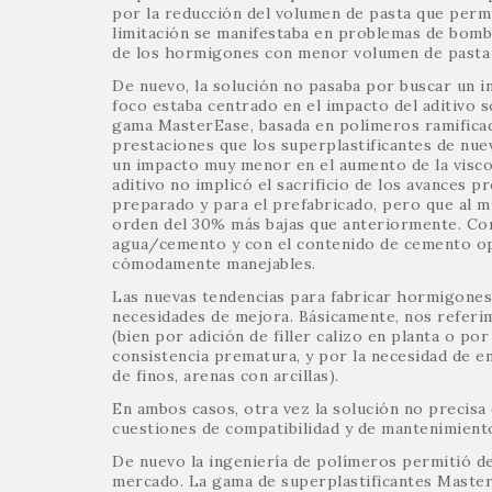
por la reducción del volumen de pasta que permit
limitación se manifestaba en problemas de bombe
de los hormigones con menor volumen de pasta y 
De nuevo, la solución no pasaba por buscar un inc
foco estaba centrado en el impacto del aditivo 
gama MasterEase, basada en polímeros ramificad
prestaciones que los superplastificantes de nue
un impacto muy menor en el aumento de la viscos
aditivo no implicó el sacrificio de los avances 
preparado y para el prefabricado, pero que al 
orden del 30% más bajas que anteriormente. Con
agua/cemento y con el contenido de cemento op
cómodamente manejables.
Las nuevas tendencias para fabricar hormigones
necesidades de mejora. Básicamente, nos referi
(bien por adición de filler calizo en planta o po
consistencia prematura, y por la necesidad de 
de finos, arenas con arcillas).
En ambos casos, otra vez la solución no precisa d
cuestiones de compatibilidad y de mantenimiento
De nuevo la ingeniería de polímeros permitió de
mercado. La gama de superplastificantes MasterS