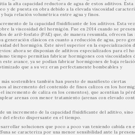
ía la alta capacidad reductora de agua de estos aditivos. Esta
o y de puesta en obra debido a la elevada viscosidad caracterí
baja relación volumétrica entre agua y finos.
remento de la capacidad fluidificante de los aditivos. Esta vez,
sobre la viscosidad del hormigón. Fue en 2014 cuando se presen
os de aril-fosfato (PAE) que, de manera resumida, ofrecen las
va generación clásicos en cuanto a reducción de agua, pero ge
idad del hormigón. Este nivel superior en la especialización d
previos: ahora se disponían de aditivos especializados para el 
mismo tiempo permitían fabricar hormigones con viscosidades 
 este avance, ya se podían fabricar hormigones de baja relaci
timizado que a su vez eran perfectamente bombeables y
 más sostenibles también han puesto de manifiesto ciertas
mos al incremento del contenido de finos calizos en los hormi
r el incremento de caliza en los cementos), que acentúan la pér
emplear arenas con menor tratamiento (arenas con elevado con
e un incremento de la capacidad fluidificante del aditivo, sino
 del efecto dispersante en el tiempo.
sarrollar soluciones que poco a poco van teniendo cabida en e
una se caracteriza por una menor sensibilidad ante la presen