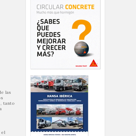
de las
os
, tanto
a
 el