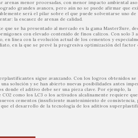
lear arenas menor procesadas, con menor impacto ambiental aso
logrado grandes avances, pero aún no se puede afirmar que ex
bablemente será el pilar sobre el que puede solventarse uno de 
ntar: la escasez de arenas de calidad.
te que se ha presentado al mercado es la gama MasterSure, de
rmigones con elevado contenido de finos calizos. Con solo 3 
o, en línea con la evolución actual de los cementos y especial
iato, en la que se prevé la progresiva optimización del factor 
perplastificantes sigue avanzando. Con los logros obtenidos se
una solución y se han abierto nuevas posibilidades antes impe
s donde el aditivo debe ser una pieza clave. Por ejemplo, la
 CO2 como los LC3 o los activados alcalinamente requiere que
 nuevos cementos (insuficiente mantenimiento de consistencia,
a que el desarrollo de la tecnología de los aditivos superplastif