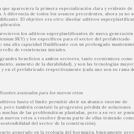
 que apareciera la primera especialización clara y evidente de 
n. A diferencia de todos los avances precedentes, ahora ya no s
ificante. El objetivo era otro: diseñar aditivos superplastifica
plicación.
recieron los aditivos superplastificantes de nueva generación
nium SKY) y los específicos para el sector del prefabricado
una alta capacidad fluidificante con un prolongado mantenim
rollo de resistencias iniciales.
do grandes beneficios a ambos sectores, tanto económicos como
emento, aumento de la durabilidad), y son las tecnologías mayo
y en el prefabricado respectivamente (cada uno son su rama de
ficantes
avanzados para los nuevos retos
aditivos hasta el límite permitió abrir un abanico enorme de
s, pero también constató la progresiva pérdida de soluciones
 muchas de las problemáticas plantadas, pero a su vez se pusi
an nuevos retos a resolver (buena parte de ellas teniendo com
sostenibilidad del sector de la construcción).
impacto generado en la reología del hormigón, básicamente pro