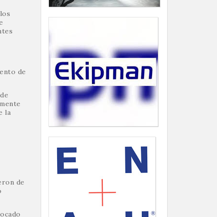
los
e
ntes
iento de
 de
rmente
 la
eron de
o
vocado