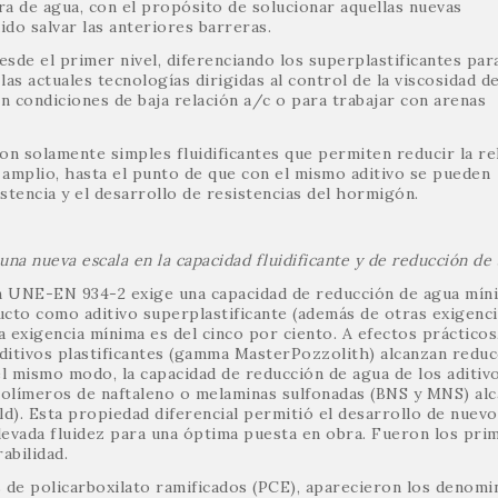
a de agua, con el propósito de solucionar aquellas nuevas
do salvar las anteriores barreras.
esde el primer nivel, diferenciando los superplastificantes par
s actuales tecnologías dirigidas al control de la viscosidad de
n condiciones de baja relación a/c o para trabajar con arenas
 son solamente simples fluidificantes que permiten reducir la re
 amplio, hasta el punto de que con el mismo aditivo se pueden
stencia y el desarrollo de resistencias del hormigón.
una nueva escala
en la capacidad fluidificante
y de reducción de
n UNE-EN 934-2 exige una capacidad de reducción de agua mín
cto como aditivo superplastificante (además de otras exigenci
a exigencia mínima es del cinco por ciento. A efectos prácticos
 aditivos plastificantes (gamma MasterPozzolith) alcanzan redu
el mismo modo, la capacidad de reducción de agua de los aditiv
polímeros de naftaleno o melaminas sulfonadas (BNS y MNS) al
d). Esta propiedad diferencial permitió el desarrollo de nuevo
evada fluidez para una óptima puesta en obra. Fueron los pri
abilidad.
s de policarboxilato ramificados (PCE), aparecieron los denom