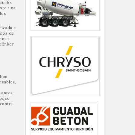
ciado.
iste una
los
dicada a
años de
mente
clínker
 han
nsables.
 antes
 poco
icantes