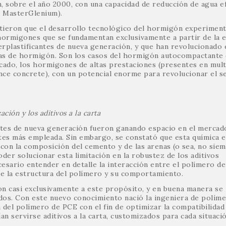
n, sobre el año 2000, con una capacidad de reducción de agua e
a MasterGlenium).
itieron que el desarrollo tecnológico del hormigón experimen
hormigones que se fundamentan exclusivamente a partir de la e
erplastificantes de nueva generación, y que han revolucionado 
ras de hormigón. Son los casos del hormigón autocompactante 
cado, los hormigones de altas prestaciones (presentes en mult
ce concrete), con un potencial enorme para revolucionar el s
ción y los aditivos a la carta
antes de nueva generación fueron ganando espacio en el mercad
ntes más empleada. Sin embargo, se constató que esta química e
con la composición del cemento y de las arenas (o sea, no sie
der solucionar esta limitación en la robustez de los aditivos
cesario entender en detalle la interacción entre el polímero d
tre la estructura del polímero y su comportamiento.
on casi exclusivamente a este propósito, y en buena manera se
dos. Con este nuevo conocimiento nació la ingeniera de políme
 del polímero de PCE con el fin de optimizar la compatibilidad
n servirse aditivos a la carta, customizados para cada situaci