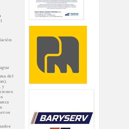
a
l
lación
 agua
ima del
as),
, y
cciones
os
canza
s
meros
inados