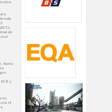
fectiva
tara
levada
el
(SCC),
itud de
ector
o, hasta
ra
mpre
e PCE y
ros,
 con el
ón