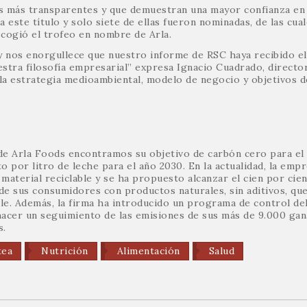
s más transparentes y que demuestran una mayor confianza en
 este título y solo siete de ellas fueron nominadas, de las cual
cogió el trofeo en nombre de Arla.
y nos enorgullece que nuestro informe de RSC haya recibido el
stra filosofía empresarial” expresa Ignacio Cuadrado, directo
la estrategia medioambiental, modelo de negocio y objetivos d
s de Arla Foods encontramos su objetivo de carbón cero para el
o por litro de leche para el año 2030. En la actualidad, la emp
material reciclable y se ha propuesto alcanzar el cien por cien
 de sus consumidores con productos naturales, sin aditivos, que
ble. Además, la firma ha introducido un programa de control del
 hacer un seguimiento de las emisiones de sus más de 9.000 ga
s.
tea
Nutrición
Alimentación
Salud