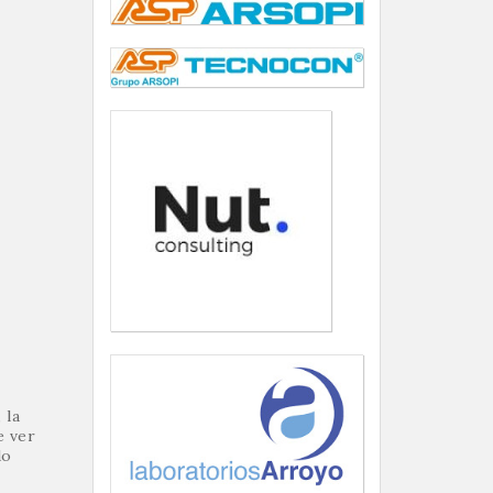
 la
e ver
do