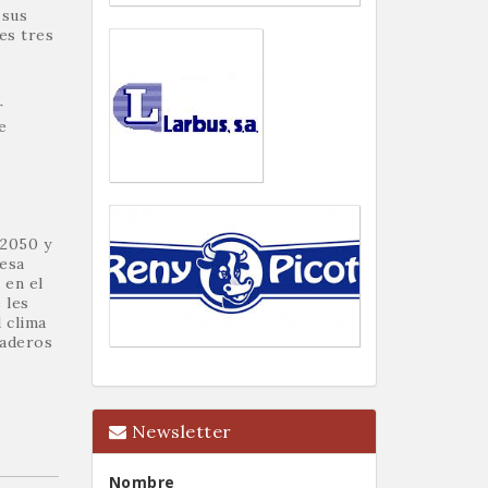
 sus
es tres
r
e
 2050 y
resa
 en el
 les
 clima
naderos
Newsletter
Nombre