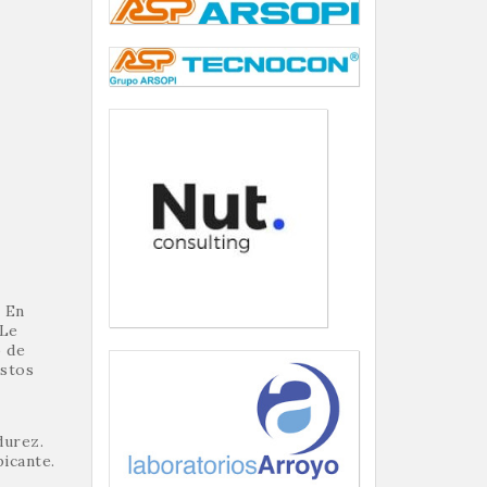
. En
 Le
o de
estos
durez.
icante.