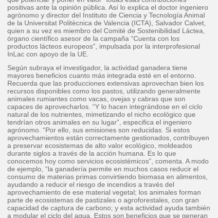
positivas ante la opinión pública. Así lo explica el doctor ingeniero
agrónomo y director del Instituto de Ciencia y Tecnología Animal
de la Universitat Politècnica de Valencia (ICTA), Salvador Calvet,
quien a su vez es miembro del Comité de Sostenibilidad Láctea,
órgano científico asesor de la campaña “Cuenta con los
productos lácteos europeos”, impulsada por la interprofesional
InLac con apoyo de la UE.
Según subraya el investigador, la actividad ganadera tiene
mayores beneficios cuanto más integrada esté en el entorno.
Recuerda que las producciones extensivas aprovechan bien los
recursos disponibles como los pastos, utilizando generalmente
animales rumiantes como vacas, ovejas y cabras que son
capaces de aprovecharlos. “Y lo hacen integrándose en el ciclo
natural de los nutrientes, mimetizando el nicho ecológico que
tendrían otros animales en su lugar”, especifica el ingeniero
agrónomo. “Por ello, sus emisiones son reducidas. Si estos
aprovechamientos están correctamente gestionados, contribuyen
a preservar ecosistemas de alto valor ecológico, moldeados
durante siglos a través de la acción humana. Es lo que
conocemos hoy como servicios ecosistémicos”, comenta. A modo
de ejemplo, “la ganadería permite en muchos casos reducir el
consumo de materias primas convirtiendo biomasa en alimentos,
ayudando a reducir el riesgo de incendios a través del
aprovechamiento de ese material vegetal; los animales forman
parte de ecosistemas de pastizales o agroforestales, con gran
capacidad de captura de carbono; y esta actividad ayuda también
a modular el ciclo del agua. Estos son beneficios que se generan