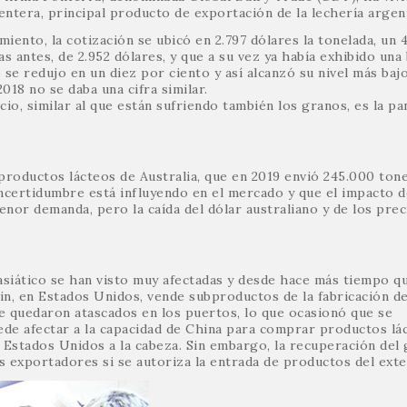
 entera, principal producto de exportación de la lechería argen
iento, la cotización se ubicó en 2.797 dólares la tonelada, un 
s antes, de 2.952 dólares, y que a su vez ya había exhibido una 
o se redujo en un diez por ciento y así alcanzó su nivel más baj
18 no se daba una cifra similar.
cio, similar al que están sufriendo también los granos, es la p
productos lácteos de Australia, que en 2019 envió 245.000 tone
 incertidumbre está influyendo en el mercado y que el impacto d
nor demanda, pero la caída del dólar australiano y de los prec
asiático se han visto muy afectadas y desde hace más tiempo q
in, en Estados Unidos, vende subproductos de la fabricación d
e quedaron atascados en los puertos, lo que ocasionó que se
de afectar a la capacidad de China para comprar productos lác
n Estados Unidos a la cabeza. Sin embargo, la recuperación del 
os exportadores si se autoriza la entrada de productos del exte