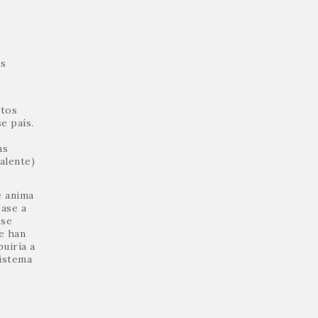
as
ctos
e país.
as
alente)
e anima
base a
 se
e han
uiría a
sistema