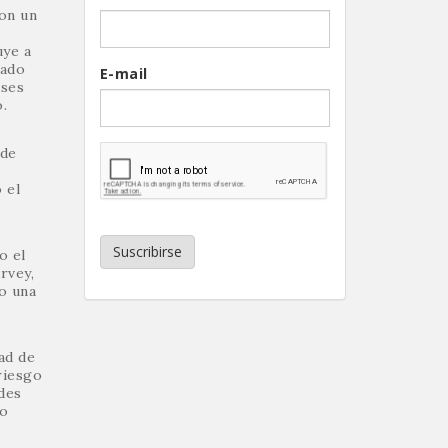
on un
uye a
cado
E-mail
ises
.
 de
 el
Suscribirse
o el
rvey,
o una
ad de
riesgo
des
do