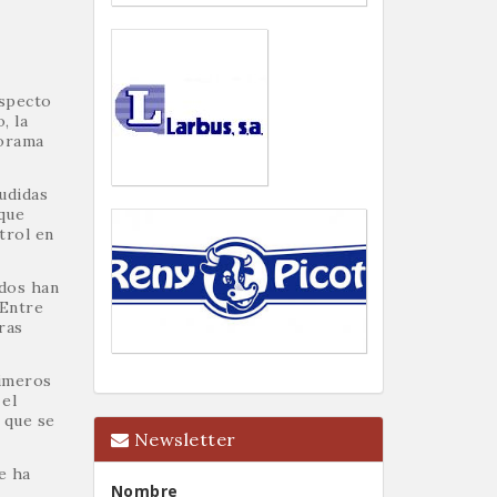
especto
, la
norama
udidas
que
trol en
idos han
 Entre
ras
rimeros
 el
 que se
Newsletter
e ha
Nombre