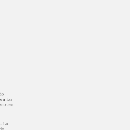
do
 en los
conocen
. La
ido