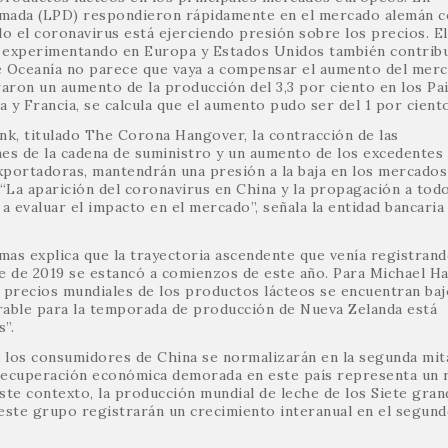
cremada (LPD) respondieron rápidamente en el mercado alemán c
o el coronavirus está ejerciendo presión sobre los precios. El
 experimentando en Europa y Estados Unidos también contrib
de Oceanía no parece que vaya a compensar el aumento del mer
aron un aumento de la producción del 3,3 por ciento en los Pa
a y Francia, se calcula que el aumento pudo ser del 1 por ciento
nk, titulado The Corona Hangover, la contracción de las
nes de la cadena de suministro y un aumento de los excedentes
xportadoras, mantendrán una presión a la baja en los mercados
“La aparición del coronavirus en China y la propagación a todo
evaluar el impacto en el mercado”, señala la entidad bancaria
mas explica que la trayectoria ascendente que venía registrand
re de 2019 se estancó a comienzos de este año. Para Michael Ha
s precios mundiales de los productos lácteos se encuentran baj
orable para la temporada de producción de Nueva Zelanda está
”.
 los consumidores de China se normalizarán en la segunda mit
 recuperación económica demorada en este país representa un 
este contexto, la producción mundial de leche de los Siete gran
este grupo registrarán un crecimiento interanual en el segun