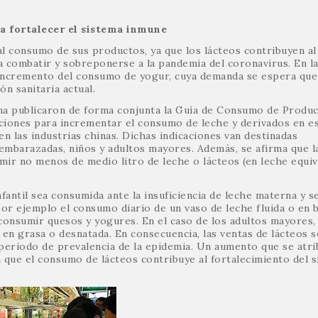
a fortalecer el sistema inmune
 al consumo de sus productos, ya que los lácteos contribuyen al
a combatir y sobreponerse a la pandemia del coronavirus. En l
 incremento del consumo de yogur, cuya demanda se espera que
n sanitaria actual.
hina publicaron de forma conjunta la Guía de Consumo de Produ
ciones para incrementar el consumo de leche y derivados en es
en las industrias chinas. Dichas indicaciones van destinadas
mbarazadas, niños y adultos mayores. Además, se afirma que l
ir no menos de medio litro de leche o lácteos (en leche equiv
ntil sea consumida ante la insuficiencia de leche materna y s
por ejemplo el consumo diario de un vaso de leche fluida o en 
consumir quesos y yogures. En el caso de los adultos mayores,
en grasa o desnatada. En consecuencia, las ventas de lácteos s
eriodo de prevalencia de la epidemia. Un aumento que se atrib
a que el consumo de lácteos contribuye al fortalecimiento del 