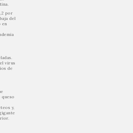
tina.
4,2 por
baja del
o en
andemia
ladas.
el virus
ios de
ue
e queso
teos y,
gigante
rior.