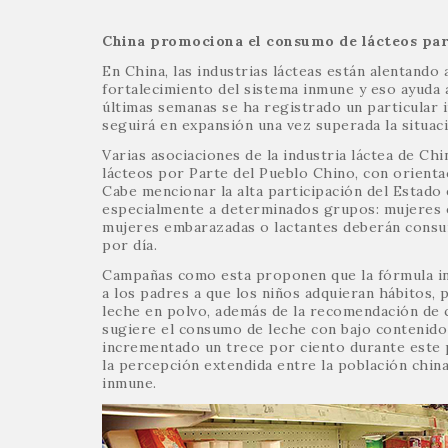
China promociona el consumo de lácteos par
En China, las industrias lácteas están alentando
fortalecimiento del sistema inmune y eso ayuda 
últimas semanas se ha registrado un particular
seguirá en expansión una vez superada la situació
Varias asociaciones de la industria láctea de C
lácteos por Parte del Pueblo Chino, con orienta
Cabe mencionar la alta participación del Estado 
especialmente a determinados grupos: mujeres e
mujeres embarazadas o lactantes deberán consum
por día.
Campañas como esta proponen que la fórmula infa
a los padres a que los niños adquieran hábitos, 
leche en polvo, además de la recomendación de 
sugiere el consumo de leche con bajo contenido 
incrementado un trece por ciento durante este p
la percepción extendida entre la población chin
inmune.