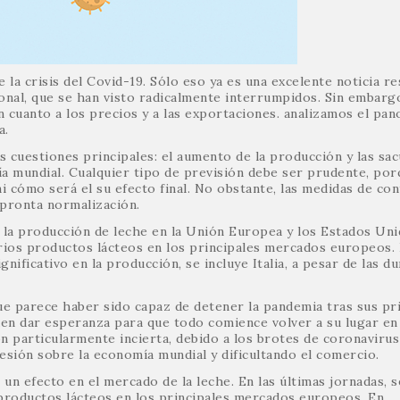
e la crisis del Covid-19. Sólo eso ya es una excelente noticia r
onal, que se han visto radicalmente interrumpidos. Sin embargo
n cuanto a los precios y a las exportaciones. analizamos el pa
a.
cuestiones principales: el aumento de la producción y las sac
a mundial. Cualquier tipo de previsión debe ser prudente, por
ni cómo será el su efecto final. No obstante, las medidas de con
 pronta normalización.
 la producción de leche en la Unión Europea y los Estados Un
rios productos lácteos en los principales mercados europeos.
ificativo en la producción, se incluye Italia, a pesar de las du
que parece haber sido capaz de detener la pandemia tras sus p
ueden dar esperanza para que todo comience volver a su lugar en
 particularmente incierta, debido a los brotes de coronavirus
sión sobre la economía mundial y dificultando el comercio.
n efecto en el mercado de la leche. En las últimas jornadas, s
 productos lácteos en los principales mercados europeos. En