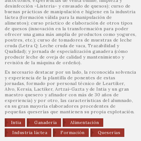
autóctonos, experiencias de venta online, limpieza y
desinfección –Listeria– y envasado de quesos); curso de
buenas prácticas de manipulación e higiene en la industria
láctea (formación válida para la manipulación de
alimentos); curso práctico de elaboración de otros tipos
de quesos (innovación en la transformación para poder
ofrecer una gama más amplia de productos como yogures,
postres, etc.); curso de tomadores de muestras de leche
cruda (Letra Q: Leche cruda de vaca, Trazabilidad y
Qualidad); y jornada de especialización ganadera (cómo
producir leche de oveja de calidad y mantenimiento y
revisión de la máquina de ordeño).
Es necesario destacar por un lado, la reconocida solvencia
y experiencia de la plantilla de ponentes de estas
jornadas, formado por personal técnico de Leartiker,
Alvo, Kersia, Lactiker, Artzai-Gazta y de Intia y un gran
maestro quesero y afinador con más de 30 años de
experiencia) y por otro, las características del alumnado,
en su gran mayoría elaboradores procedentes de
pequeñas queserías que mantienen su propia explotación.
Intia
Ganadería
Alimentación
Industria láctea
Formación
Queserías