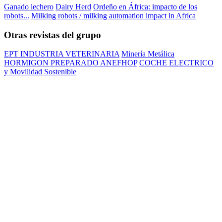
Ganado lechero
Dairy Herd
Ordeño en África: impacto de los
robots...
Milking robots / milking automation impact in Africa
Otras revistas del grupo
EPT INDUSTRIA VETERINARIA
Minería Metálica
HORMIGON PREPARADO ANEFHOP
COCHE ELECTRICO
y Movilidad Sostenible