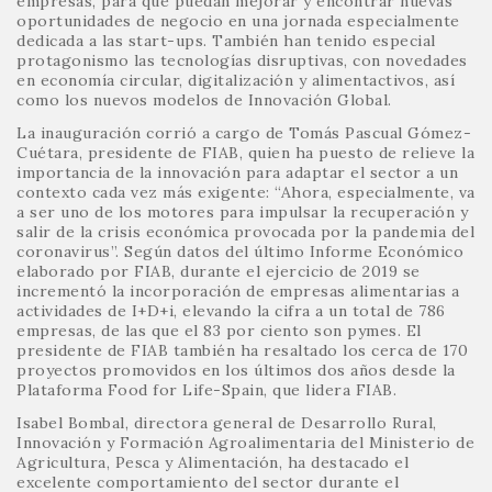
empresas, para que puedan mejorar y encontrar nuevas
oportunidades de negocio en una jornada especialmente
dedicada a las start-ups. También han tenido especial
protagonismo las tecnologías disruptivas, con novedades
en economía circular, digitalización y alimentactivos, así
como los nuevos modelos de Innovación Global.
La inauguración corrió a cargo de Tomás Pascual Gómez-
Cuétara, presidente de FIAB, quien ha puesto de relieve la
importancia de la innovación para adaptar el sector a un
contexto cada vez más exigente: “Ahora, especialmente, va
a ser uno de los motores para impulsar la recuperación y
salir de la crisis económica provocada por la pandemia del
coronavirus”. Según datos del último Informe Económico
elaborado por FIAB, durante el ejercicio de 2019 se
incrementó la incorporación de empresas alimentarias a
actividades de I+D+i, elevando la cifra a un total de 786
empresas, de las que el 83 por ciento son pymes. El
presidente de FIAB también ha resaltado los cerca de 170
proyectos promovidos en los últimos dos años desde la
Plataforma Food for Life-Spain, que lidera FIAB.
Isabel Bombal, directora general de Desarrollo Rural,
Innovación y Formación Agroalimentaria del Ministerio de
Agricultura, Pesca y Alimentación, ha destacado el
excelente comportamiento del sector durante el