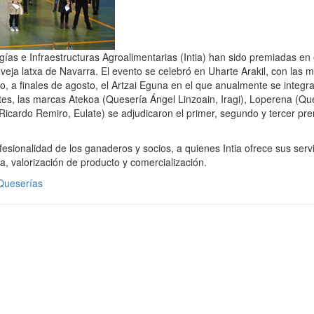
gías e Infraestructuras Agroalimentarias (Intia) han sido premiadas en 
ja latxa de Navarra. El evento se celebró en Uharte Arakil, con las 
, a finales de agosto, el Artzai Eguna en el que anualmente se integra
tes, las marcas Atekoa (Quesería Ángel Linzoain, Iragi), Loperena (Qu
cardo Remiro, Eulate) se adjudicaron el primer, segundo y tercer pre
esionalidad de los ganaderos y socios, a quienes Intia ofrece sus serv
a, valorización de producto y comercialización.
ueserías