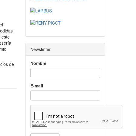
el
medidas
 este
esería
mio,
Newsletter
Nombre
icios de
E-mail