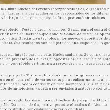
la Quinta Edición del evento Interprofesionales, organizado 
nal, Larbus, a la que acudieron los responsables de los diferen
 A lo largo de este encuentro, la firma presentó sus últimos
eva solución Test4all, desarrollada por Zeulab para el control 
imer sistema del mercado que pone al alcance de cualquier opera
utomática. Gracias a su tecnología, los nuevos dispositivos de a
planta. Sus resultados son compartidos en tiempo real, lo que 
special interés para las autoridades sanitarias. Su control est
Zeulab presentó dos nuevas propuestas para el análisis de est
a y un test rápido de tiras, para responder a las necesidades de
ntó el proyecto Testacos, financiado por el programa europeo
ra en el desarrollo de varios tests para realizar un control en
l veterinario, podrá controlar en todo momento si sus animales
duos de antibióticos y pueden ser enviados a matadero con tota
ez, presentó la solución para el análisis de patógenos MicroL
ía. Este sencillo dispositivo permite el análisis de Listeria
nte realizable por cualquier operario en planta.