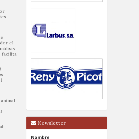
por
tes
de
dor el
nálisis
facilita
á
os
l
 animal
,
l
Newsletter
ab,
Nombre