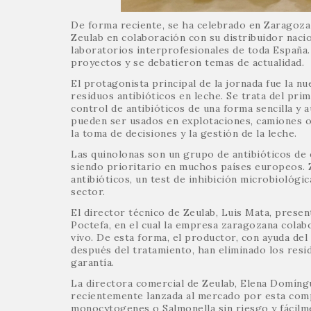
De forma reciente, se ha celebrado en Zaragoza 
Zeulab en colaboración con su distribuidor nacio
laboratorios interprofesionales de toda España.
proyectos y se debatieron temas de actualidad.
El protagonista principal de la jornada fue la nu
residuos antibióticos en leche. Se trata del pr
control de antibióticos de una forma sencilla y a
pueden ser usados en explotaciones, camiones o 
la toma de decisiones y la gestión de la leche.
Las quinolonas son un grupo de antibióticos de e
siendo prioritario en muchos países europeos. 
antibióticos, un test de inhibición microbiológic
sector.
El director técnico de Zeulab, Luis Mata, prese
Poctefa, en el cual la empresa zaragozana colabo
vivo. De esta forma, el productor, con ayuda de
después del tratamiento, han eliminado los resi
garantía.
La directora comercial de Zeulab, Elena Domíngu
recientemente lanzada al mercado por esta compañ
monocytogenes o Salmonella sin riesgo y fácilme