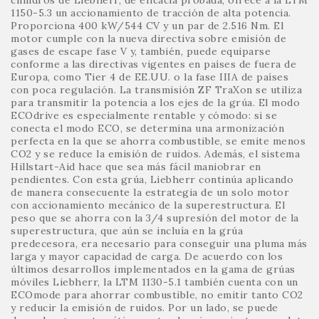
1150-5.3 un accionamiento de tracción de alta potencia.
Proporciona 400 kW/544 CV y un par de 2.516 Nm. El
motor cumple con la nueva directiva sobre emisión de
gases de escape fase V y, también, puede equiparse
conforme a las directivas vigentes en países de fuera de
Europa, como Tier 4 de EE.UU. o la fase IIIA de países
con poca regulación. La transmisión ZF TraXon se utiliza
para transmitir la potencia a los ejes de la grúa. El modo
ECOdrive es especialmente rentable y cómodo: si se
conecta el modo ECO, se determina una armonización
perfecta en la que se ahorra combustible, se emite menos
CO2 y se reduce la emisión de ruidos. Además, el sistema
Hillstart-Aid hace que sea más fácil maniobrar en
pendientes. Con esta grúa, Liebherr continúa aplicando
de manera consecuente la estrategia de un solo motor
con accionamiento mecánico de la superestructura. El
peso que se ahorra con la 3/4 supresión del motor de la
superestructura, que aún se incluía en la grúa
predecesora, era necesario para conseguir una pluma más
larga y mayor capacidad de carga. De acuerdo con los
últimos desarrollos implementados en la gama de grúas
móviles Liebherr, la LTM 1130-5.1 también cuenta con un
ECOmode para ahorrar combustible, no emitir tanto CO2
y reducir la emisión de ruidos. Por un lado, se puede