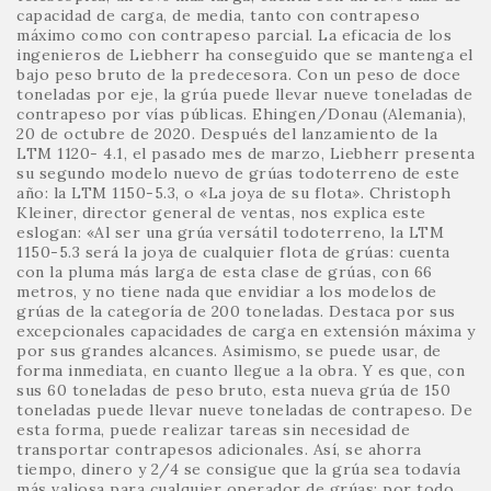
capacidad de carga, de media, tanto con contrapeso
máximo como con contrapeso parcial. La eficacia de los
ingenieros de Liebherr ha conseguido que se mantenga el
bajo peso bruto de la predecesora. Con un peso de doce
toneladas por eje, la grúa puede llevar nueve toneladas de
contrapeso por vías públicas. Ehingen/Donau (Alemania),
20 de octubre de 2020. Después del lanzamiento de la
LTM 1120- 4.1, el pasado mes de marzo, Liebherr presenta
su segundo modelo nuevo de grúas todoterreno de este
año: la LTM 1150-5.3, o «La joya de su flota». Christoph
Kleiner, director general de ventas, nos explica este
eslogan: «Al ser una grúa versátil todoterreno, la LTM
1150-5.3 será la joya de cualquier flota de grúas: cuenta
con la pluma más larga de esta clase de grúas, con 66
metros, y no tiene nada que envidiar a los modelos de
grúas de la categoría de 200 toneladas. Destaca por sus
excepcionales capacidades de carga en extensión máxima y
por sus grandes alcances. Asimismo, se puede usar, de
forma inmediata, en cuanto llegue a la obra. Y es que, con
sus 60 toneladas de peso bruto, esta nueva grúa de 150
toneladas puede llevar nueve toneladas de contrapeso. De
esta forma, puede realizar tareas sin necesidad de
transportar contrapesos adicionales. Así, se ahorra
tiempo, dinero y 2/4 se consigue que la grúa sea todavía
más valiosa para cualquier operador de grúas; por todo