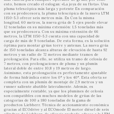
esto, hemos creado el eslogan: «La joya de su flota». Una
pluma telescópica más larga y potente En comparación
con su predecesora, la pluma telescópica de la nueva LTM
1150-5.3 ofrece seis metros más. En Con la misma
longitud, 60 metros, la nueva grúa de 5 ejes puede elevar
12 toneladas en su máxima extensión: 1,5 toneladas más
que su predecesora. Con su máxima extensión de 66
metros, la LTM 1150-5.3 cuenta con una capacidad de
carga de más de 9 toneladas. De esta forma, es la solución
óptima para montar grúas torre y antenas. La nueva grúa
de 150 toneladas alcanza alturas de elevación de hasta 92
metros y un radio de 72 metros mediante tramos de
prolongación. Para ello, se utiliza un tramo de celosía de
7 metros, con prolongaciones de pluma y un plumín
lateral doble de entre 10,8 y 19 metros de largo.
Asimismo, esta prolongación es perfectamente ajustable
de forma hidráulica entre los 0° y los 40°. Esta oferta se
completa con un plumín de montaje de 2,9 metros y un
runner saliente abatible lateralmente. Además, es
especialmente rentable, ya que los plumines de celosía
son compatibles con muchos modelos de grúas de las
categorías de 100 a 180 toneladas de la gama de
productos Liebherr. Técnica de accionamiento económica
gracias al ECOdrive y al ECOmode El motor diésel de seis
cilindros de Liebherr, de eficacia probada, ofrece a la LTM