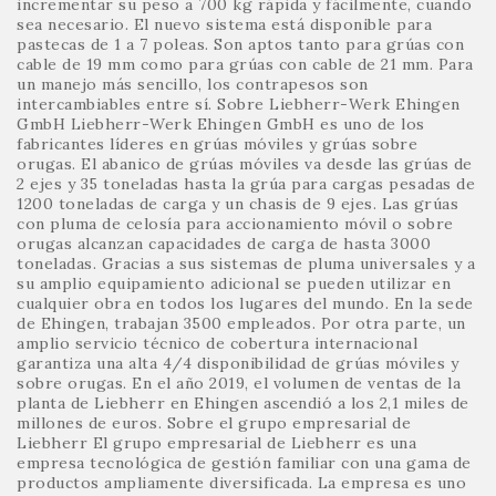
incrementar su peso a 700 kg rápida y fácilmente, cuando
sea necesario. El nuevo sistema está disponible para
pastecas de 1 a 7 poleas. Son aptos tanto para grúas con
cable de 19 mm como para grúas con cable de 21 mm. Para
un manejo más sencillo, los contrapesos son
intercambiables entre sí. Sobre Liebherr-Werk Ehingen
GmbH Liebherr-Werk Ehingen GmbH es uno de los
fabricantes líderes en grúas móviles y grúas sobre
orugas. El abanico de grúas móviles va desde las grúas de
2 ejes y 35 toneladas hasta la grúa para cargas pesadas de
1200 toneladas de carga y un chasis de 9 ejes. Las grúas
con pluma de celosía para accionamiento móvil o sobre
orugas alcanzan capacidades de carga de hasta 3000
toneladas. Gracias a sus sistemas de pluma universales y a
su amplio equipamiento adicional se pueden utilizar en
cualquier obra en todos los lugares del mundo. En la sede
de Ehingen, trabajan 3500 empleados. Por otra parte, un
amplio servicio técnico de cobertura internacional
garantiza una alta 4/4 disponibilidad de grúas móviles y
sobre orugas. En el año 2019, el volumen de ventas de la
planta de Liebherr en Ehingen ascendió a los 2,1 miles de
millones de euros. Sobre el grupo empresarial de
Liebherr El grupo empresarial de Liebherr es una
empresa tecnológica de gestión familiar con una gama de
productos ampliamente diversificada. La empresa es uno