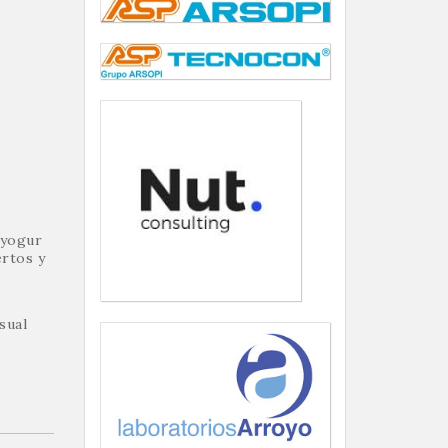
 yogur
ertos y
sual