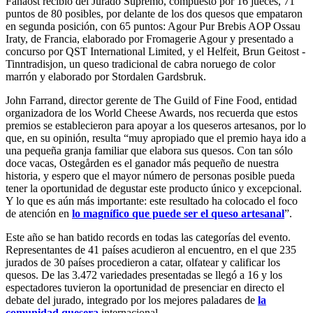
Fanaost recibió del Jurado Supremo, compuesto por 16 jueces, 71
puntos de 80 posibles, por delante de los dos quesos que empataron
en segunda posición, con 65 puntos: Agour Pur Brebis AOP Ossau
Iraty, de Francia, elaborado por Fromagerie Agour y presentado a
concurso por QST International Limited, y el Helfeit, Brun Geitost -
Tinntradisjon, un queso tradicional de cabra noruego de color
marrón y elaborado por Stordalen Gardsbruk.
John Farrand, director gerente de The Guild of Fine Food, entidad
organizadora de los World Cheese Awards, nos recuerda que estos
premios se establecieron para apoyar a los queseros artesanos, por lo
que, en su opinión, resulta “muy apropiado que el premio haya ido a
una pequeña granja familiar que elabora sus quesos. Con tan sólo
doce vacas, Ostegården es el ganador más pequeño de nuestra
historia, y espero que el mayor número de personas posible pueda
tener la oportunidad de degustar este producto único y excepcional.
Y lo que es aún más importante: este resultado ha colocado el foco
de atención en
lo magnífico que puede ser el queso artesanal
”.
Este año se han batido records en todas las categorías del evento.
Representantes de 41 países acudieron al encuentro, en el que 235
jurados de 30 países procedieron a catar, olfatear y calificar los
quesos. De las 3.472 variedades presentadas se llegó a 16 y los
espectadores tuvieron la oportunidad de presenciar en directo el
debate del jurado, integrado por los mejores paladares de
la
comunidad quesera
internacional.