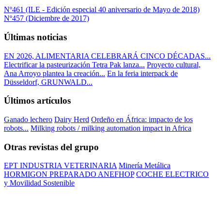
Nº461 (ILE - Edición especial 40 aniversario de Mayo de 2018)
Nº457 (Diciembre de 2017)
Últimas noticias
EN 2026, ALIMENTARIA CELEBRARÁ CINCO DÉCADAS...
Electrificar la pasteurización Tetra Pak lanza...
Proyecto cultural,
Ana Arroyo plantea la creación...
En la feria interpack de
Düsseldorf, GRUNWALD...
Últimos artículos
Ganado lechero
Dairy Herd
Ordeño en África: impacto de los
robots...
Milking robots / milking automation impact in Africa
Otras revistas del grupo
EPT INDUSTRIA VETERINARIA
Minería Metálica
HORMIGON PREPARADO ANEFHOP
COCHE ELECTRICO
y Movilidad Sostenible