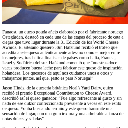
Fanaost, un queso gouda añejo elaborado por el fabricante noruego
Ostegården, destacó en cada una de las etapas del proceso de cata a
ciegas que tuvo lugar durante la 31 Edición de los World Cheese
Awards. El artesano quesero Jørn Hafslund recibió el trofeo que
acredita a este queso auténticamente artesano como el mejor entre
los mejores, tras batir a finalistas de países como Italia, Francia,
Israel y Sudáfrica del sur. Hafslund comentó que “nuestras doce
vacas producen buena leche para fabricar este queso de inspiración
holandesa. Los queseros de aquí nos cuidamos unos a otros y
trabajamos juntos, así que, ¡esto es para Noruega!”.
Jason Hinds, de la quesería británica Neal’s Yard Dairy, quien
recibió el premio Exceptional Contribution to Cheese Award,
describió así el queso ganador: “Fue algo refrescante al gusto y sin
nada de ese dulzor confeccionado prevalente a veces en este estilo
de queso. Yo iba buscando terruño y este queso transmite una
sensación de lugar, con una gran textura y una admirable alianza de
notas dulces y saladas”.