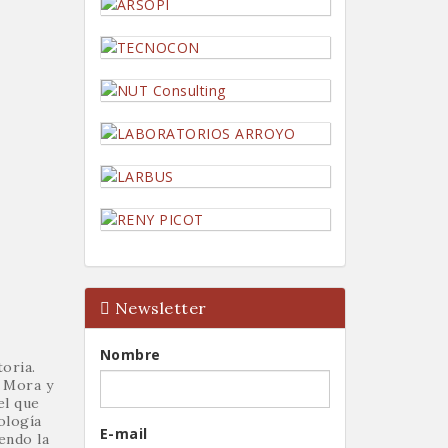
Newsletter
Nombre
oria.
n Mora y
el que
ología
E-mail
endo la