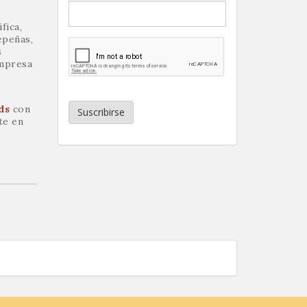
fica,
epeñas,
s
empresa
ds
con
Suscribirse
te en