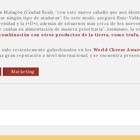
en Malagón (Ciudad Real), “con este nuevo caballo que nos identi
evar ningún tipo de ataduras”. De este modo, aseguró Ruiz-Vald
nidad y la I+D+i, además de situarnos más cerca de los nuevo
e cuidan su alimentación de manera prioritaria”. Asimismo, la 
combinación con otros productos de la tierra, como trufa,
n sido recientemente galardonados en los
World Cheese Awar
na gran reputación a nivel internacional, y se encuentra presen
Marketing