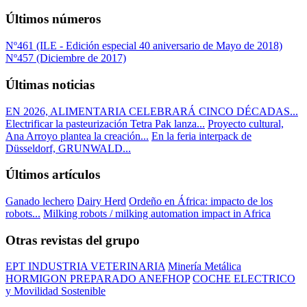
Últimos números
Nº461 (ILE - Edición especial 40 aniversario de Mayo de 2018)
Nº457 (Diciembre de 2017)
Últimas noticias
EN 2026, ALIMENTARIA CELEBRARÁ CINCO DÉCADAS...
Electrificar la pasteurización Tetra Pak lanza...
Proyecto cultural,
Ana Arroyo plantea la creación...
En la feria interpack de
Düsseldorf, GRUNWALD...
Últimos artículos
Ganado lechero
Dairy Herd
Ordeño en África: impacto de los
robots...
Milking robots / milking automation impact in Africa
Otras revistas del grupo
EPT INDUSTRIA VETERINARIA
Minería Metálica
HORMIGON PREPARADO ANEFHOP
COCHE ELECTRICO
y Movilidad Sostenible