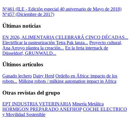
Nº461 (ILE - Edición especial 40 aniversario de Mayo de 2018)
Nº457 (Diciembre de 2017)
Últimas noticias
EN 2026, ALIMENTARIA CELEBRARÁ CINCO DÉCADAS...
Electrificar la pasteurización Tetra Pak lanza...
Proyecto cultural,
Ana Arroyo plantea la creación...
En la feria interpack de
Düsseldorf, GRUNWALD...
Últimos artículos
Ganado lechero
Dairy Herd
Ordeño en África: impacto de los
robots...
Milking robots / milking automation impact in Africa
Otras revistas del grupo
EPT INDUSTRIA VETERINARIA
Minería Metálica
HORMIGON PREPARADO ANEFHOP
COCHE ELECTRICO
y Movilidad Sostenible