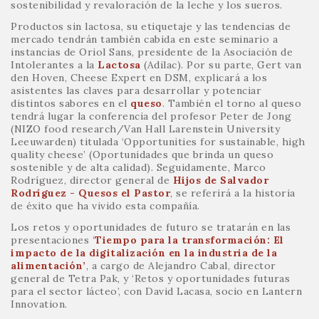
sostenibilidad y revaloración de la leche y los sueros.
Productos sin lactosa, su etiquetaje y las tendencias de
mercado tendrán también cabida en este seminario a
instancias de Oriol Sans, presidente de la Asociación de
Intolerantes a la
Lactosa
(Adilac). Por su parte, Gert van
den Hoven, Cheese Expert en DSM, explicará a los
asistentes las claves para desarrollar y potenciar
distintos sabores en el
queso
. También el torno al queso
tendrá lugar la conferencia del profesor Peter de Jong
(NIZO food research/Van Hall Larenstein University
Leeuwarden) titulada ‘Opportunities for sustainable, high
quality cheese’ (Oportunidades que brinda un queso
sostenible y de alta calidad). Seguidamente, Marco
Rodríguez, director general de
Hijos de Salvador
Rodríguez - Quesos el Pastor
, se referirá a la historia
de éxito que ha vivido esta compañía.
Los retos y oportunidades de futuro se tratarán en las
presentaciones ‘
Tiempo para la transformación: El
impacto de la digitalización en la industria de la
alimentación’
, a cargo de Alejandro Cabal, director
general de Tetra Pak, y ‘Retos y oportunidades futuras
para el sector lácteo’, con David Lacasa, socio en Lantern
Innovation.